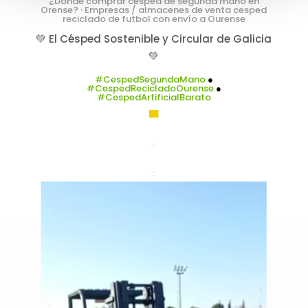
¿Dónde comprar césped de segunda mano en
Orense?
·
Empresas / almacenes de venta cesped
reciclado de futbol con envío a Ourense
💚 El Césped Sostenible y Circular de Galicia
💚
#CespedSegundaMano
●
#CespedRecicladoOurense
●
#CespedArtificialBarato
▀
○
○