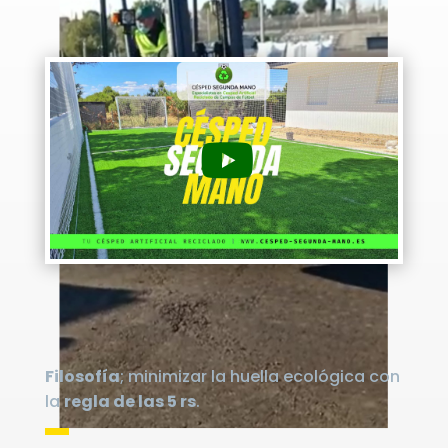
Filosofía
; minimizar la huella ecológica con
la
regla de las 5 rs
.
▬