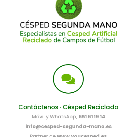

Contáctenos · Césped Reciclado
Móvil y WhatsApp,
651 61 19 14
info@cesped-segunda-mano.es
Partner de
www.youcesped.es