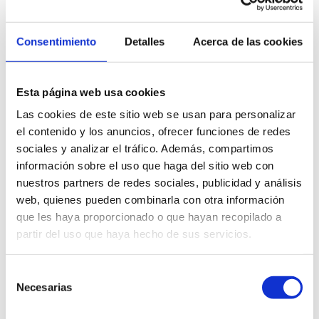
Por ello,
el césped artificial de 2ª mano es
muy demandado
para
jardines
, terrazas,
Consentimiento
Detalles
Acerca de las cookies
patios
grandes,
terrenos
, fincas,
caminos y
vías públicas
, incluso para
grandes
superficies de eventos
, sin olvidar su uso
Esta página web usa cookies
para quienes quieren
hacer un pequeño
Las cookies de este sitio web se usan para personalizar
campo de futbol en casa
o una zona de
el contenido y los anuncios, ofrecer funciones de redes
entrenamiento para mascotas
· perros.
sociales y analizar el tráfico. Además, compartimos
▀
información sobre el uso que haga del sitio web con
nuestros partners de redes sociales, publicidad y análisis
○
web, quienes pueden combinarla con otra información
que les haya proporcionado o que hayan recopilado a
partir del uso que haya hecho de sus servicios.
Selección
Necesarias
de
consentimiento