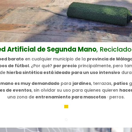
ed Artificial de Segunda Mano
, Reciclad
ped barato
en cualquier municipio de la
provincia de Málag
os de fútbol
. ¿Por qué?
por precio
principalmente, pero ta
 de
hierba sintética está ideado para un uso intensivo
dura
nda mano es muy demandado
para
jardines
, terrazas,
patios
g
ies de eventos
, sin olvidar su uso para quienes quieren
hacer
una zona de
entrenamiento para mascotas
· perros.
▀
○