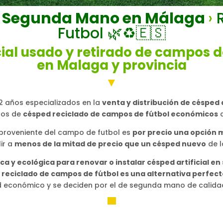
de Segunda Mano en Málaga
›
R
Futbol
🌿
♻️🇪🇸
cial usado y retirado de campos d
en Malaga y provincia
▼
2 años especializados en la
venta y distribución de césped
los de
césped reciclado de campos de fútbol económicos
a
proveniente del campo de futbol es
por precio una opción 
ir a
menos de la mitad de precio que un césped nuevo
de l
a y ecológica para renovar o instalar césped artificial en 
l reciclado de campos de fútbol es una alternativa perfec
 económico y se deciden por el de segunda mano de calidad
▀