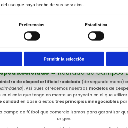
r del uso que haya hecho de sus servicios.
Preferencias
Estadística
Permitir la selección
ésped Reciclado
♻️ Retirado de Campos 
inistro de césped artificial reciclado
(de segunda mano)
e
Benalmádena
]. Así pues ofrecemos nuestros
modelos de cesp
ier cliente que tenga en mente un proyecto en el que utilizar
de calidad
en base a estos
tres principios innegociables
par
 campo de fútbol que comercializamos para garantizar que
origen.