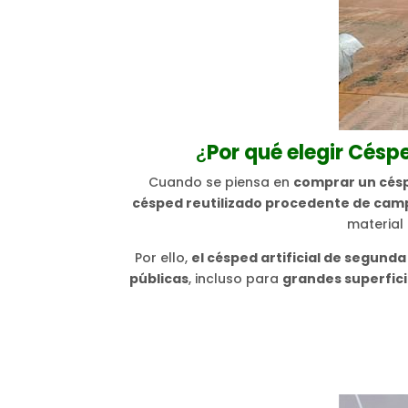
¿
Por qué elegir Césp
Cuando se piensa en
comprar un cés
césped reutilizado procedente de camp
material
Por ello,
el césped artificial de segu
públicas
, incluso para
grandes superfic