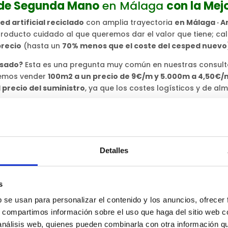
 de Segunda Mano
en Málaga
con la Mej
d artificial reciclado
con amplia trayectoria
en Málaga · A
roducto cuidado al que queremos dar el valor que tiene; ca
precio
(hasta un
70% menos que el coste del cesped nuevo
usado?
Esta es una pregunta muy común en nuestras consulta
demos vender
100m2 a un precio de 9€/m y 5.000m a 4,50€/
precio del suministro
, ya que los costes logísticos y de a
▀
○
Detalles
s
b se usan para personalizar el contenido y los anuncios, ofrecer
s, compartimos información sobre el uso que haga del sitio web 
 análisis web, quienes pueden combinarla con otra información q