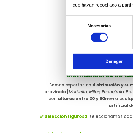
que hayan recopilado a parti
Selección
Necesarias
de
consentimiento
Denegar
Distribuidores de C
Somos expertos en
distribución y sum
provincia
[
Marbella, Míjas, Fuengirola, 
con
alturas entre 30 y 50mm
a cualqu
artificial 
✅ Selección rigurosa
:
seleccionamos cada