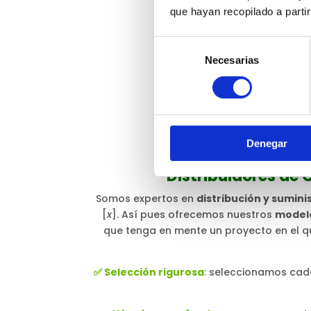
que hayan recopilado a parti
Selección
Necesarias
de
consentimiento
Denegar
Distribuidores de
Somos expertos en
distribución y suminis
[
x
]. Así pues ofrecemos nuestros
model
que tenga en mente un proyecto en el que
✅ Selección rigurosa
:
seleccionamos cada