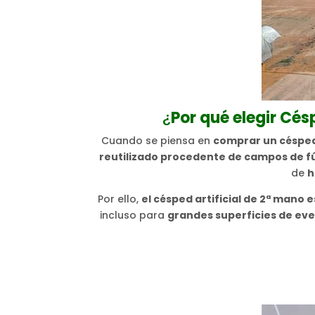
¿
Por qué elegir Cé
Cuando se piensa en
comprar un céspe
reutilizado procedente de campos de f
de
h
Por ello,
el césped artificial de 2ª man
incluso para
grandes superficies de ev