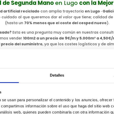
al de Segunda Mano
en Lugo
con la Mejor
artificial reciclado
con amplia trayectoria
en Lugo · Galic
 cuidado al que queremos dar el valor que tiene; calidad de
(hasta un
70% menos que el coste del cesped nuevo
).
usado?
Esta es una pregunta muy común en nuestras consulta
demos vender
100m2 a un precio de 9€/m y 5.000m² a 4,50€
precio del suministro
, ya que los costes logísticos y de a
▀
○
Detalles
s
b se usan para personalizar el contenido y los anuncios, ofrecer
s, compartimos información sobre el uso que haga del sitio web 
 análisis web, quienes pueden combinarla con otra información q