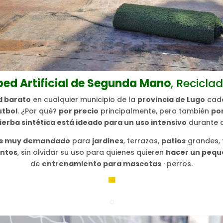
sped Artificial de Segunda Mano
, Recicla
d barato
en cualquier municipio de la
provincia de Lugo
cada
útbol
. ¿Por qué?
por precio
principalmente, pero también
por
ierba sintética está ideado para un uso intensivo
durante 
o es muy demandado
para
jardines
, terrazas,
patios
grandes,
entos
, sin olvidar su uso para quienes quieren
hacer un pequ
de
entrenamiento para mascotas
· perros.
▀
○