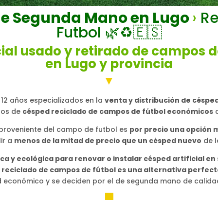
 de Segunda Mano en Lugo
›
Re
Futbol
🌿
♻️🇪🇸
cial usado y retirado de campos d
en Lugo y provincia
▼
12 años especializados en la
venta y distribución de céspe
los de
césped reciclado de campos de fútbol económicos
a
proveniente del campo de futbol es
por precio una opción 
ir a
menos de la mitad de precio que un césped nuevo
de l
a y ecológica para renovar o instalar césped artificial en 
l reciclado de campos de fútbol es una alternativa perfec
 económico y se deciden por el de segunda mano de calidad
▀