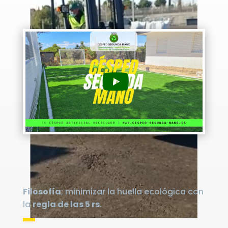
Filosofía
; minimizar la huella ecológica con
la
regla de las 5 rs
.
▬