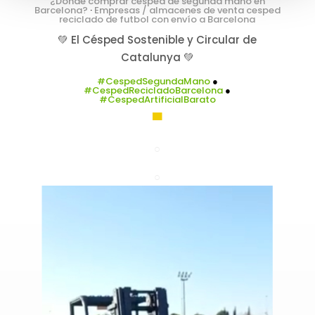
¿Dónde comprar césped de segunda mano en
Barcelona?
·
Empresas / almacenes de venta cesped
reciclado de futbol con envío a Barcelona
💚 El Césped Sostenible y Circular de
Catalunya 💚
#CespedSegundaMano
●
#CespedRecicladoBarcelona
●
#CespedArtificialBarato
▀
○
○