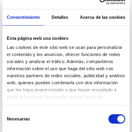
Por ello,
el césped artificial de 2ª mano es
muy demandado
para
jardines
, terrazas,
Consentimiento
Detalles
Acerca de las cookies
patios
grandes,
terrenos
, fincas,
caminos y
vías públicas
, incluso para
grandes
superficies de eventos
, sin olvidar su uso
Esta página web usa cookies
para quienes quieren
hacer un pequeño
Las cookies de este sitio web se usan para personalizar
campo de futbol en casa
o una zona de
el contenido y los anuncios, ofrecer funciones de redes
entrenamiento para mascotas
· perros.
sociales y analizar el tráfico. Además, compartimos
▀
información sobre el uso que haga del sitio web con
nuestros partners de redes sociales, publicidad y análisis
○
web, quienes pueden combinarla con otra información
que les haya proporcionado o que hayan recopilado a
partir del uso que haya hecho de sus servicios.
Selección
Necesarias
de
consentimiento