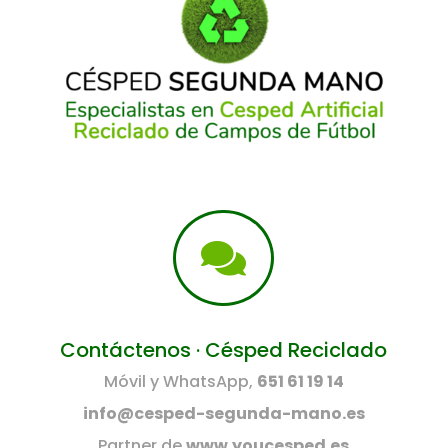

Contáctenos · Césped Reciclado
Móvil y WhatsApp,
651 61 19 14
info@cesped-segunda-mano.es
Partner de
www.youcesped.es